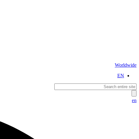
Worldwide
EN
en