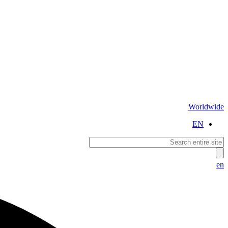
Worldwide
EN
en