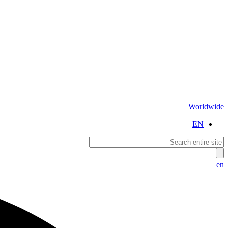
Worldwide
EN
en