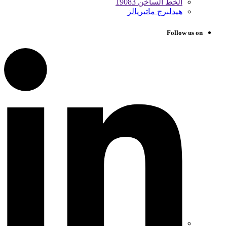
الخط الساخن 19083
هيدلبرج ماتيريالز
Follow us on