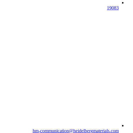
19083
hm-communication​@heidelbergmaterials.com