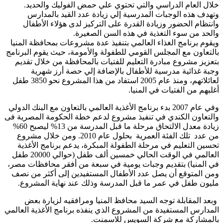
خلال العام الدراسي والتي تحتوي علي حمض الفوليك والحديد.
وتهدف هذه الوجبات المدرسية إلي زيادة عدد القيد بالمدارس
وانتظام الحضور وزيادة القدرة على التركيز لدى هؤلاء الأطفال
والحد من سوء التغذية في هذه السن الصغيرة.
ويقوم برنامج الغذاء العالمي بتنفيذ عدة مشروعات بمحافظة المنيا
بالتعاون مع المجلس القومي للطفولة والأمومة، حيث يقوم البرنامج
بتعزيز مشروع مبادرة التعليم للفتيات بالمحافظة من خلال تقديم
وجبة غذائية مدرسية للأطفال بالإضافة إلي حصة أرز شهرية
لعائلاتهم، ومنذ عام 2005 استفاد من هذا المشروع نحو 3850 طفل
أغلبهم من الفتيات في المنيا.
وفي عام 2007 بدء برنامج الأغذية العالمي بالتعاون مع البنك الدولي
والتعاون الكندي في تنفيذ مشروع لدعم خطة الحكومة المصرية فى
زيادة معدل الالتحاق مرحلة ما قبل المدرسة من 13% ليصبح 60%
من عدد تلك الفئة العمرية بحلول عام 2010. ومن خلال مشروع
تحسين التعليم في مرحلة الطفولة المبكرة، يدعم برنامج الأغذية
العالمي في الوقت الحالي خمسين ألف طفل (حوالي 20000 طفل
في المنيا) بتقديم وجبات يومية في سبعة من أفقر محافظات مصر،
ومن المتوقع أن يصل عدد الأطفال المستفيدين إلى أكثر من نصف
مليون طفل في عمر ما قبل المدرسة وذلك عند نهاية المشروع.
وبعد المقابلة توجه السيد محافظ المنيا ومرافقيه لزيارة بعض
المدارس المستفيدة من المشروع الذي ينفذه برنامج الأغذية العالمي
بالمشاركة مع شركة السويس للاسمنت.