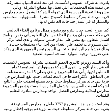
بادرت به شركة السويس للأسمنت في محافظة المنيا بالمشاركة
في تنمية هذه المجتمعات التي تعمل بها مصانع الشركة. ويأتي
مشروع التغذية المدرسية الذي تموله الشركة ليشمل جميع مدارس
قرية بني خالد بمركز سملوط كنموذج مشرف للمسؤولية المجتمعية
والمشاركة في تلبية إحتياجات العاملين لديها .
كما صرح السيد جيان بيترو بوردينيون ممثل برنامج الغذاء العالمي
في مكتب مصر، أن برنامج الغذاء من أجل التعليم يأتي ضمن برنامج
اشمل للتعاون مع مصر على مدار خمس سنوات والذي أيضاً يركز
علي مشروعات تعتمد علي الغذاء من أجل بناء مجتمعات جديدة.
وذلك تمشيا مع البرنامج الانتخابي للسيد رئيس الجمهورية الذي يؤكد
علي ضرورة توجيه الموارد المتاحة لتنمية الصعيد.
وأكد السيد روبرتو كاليري العضو المنتدب لشركة السويس للاسمنت
أنه في إطار الإيمان القوى للشركة بمسؤوليتها المجتمعية تجاه
العاملين لديها، يأتي هذا المشروع والذي يغطي 15 مدرسة مختلفة
في المناطق الأكثر احتياجاً في المحافظات، حيث تقع المدارس في
قرية بني خالد بمركز سملوط حيث يوجد مصنع أسمنت حلوان التابع
لشركة أسمنت السويس. وتشمل المدارس المستفيدة من المشروع
مدارس ابتدائية ومدارس الفصل الواحد ومدارس مبادرة التعليم
للفتيات.
وقد استفاد من هذا المشروع 3757 طفل بالمدارس المستهدفة
بقرية بني خالد بمركز سملوط، حيث تم تزويدهم بوجبة إفطار يومية