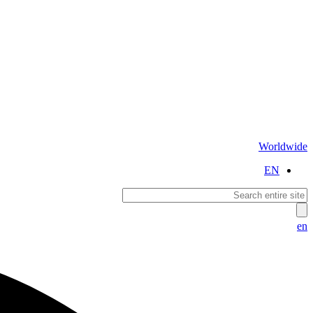
Worldwide
EN
en