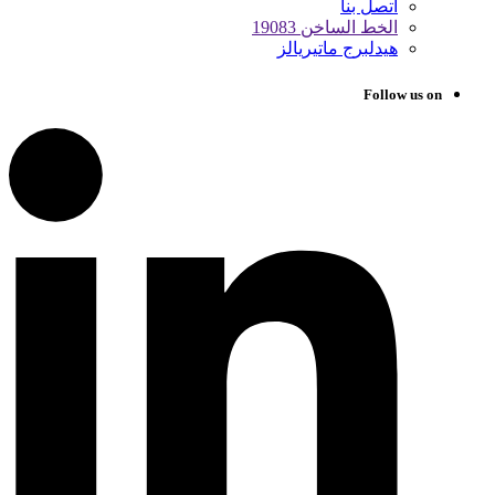
اتصل بنا
الخط الساخن 19083
هيدلبرج ماتيريالز
Follow us on