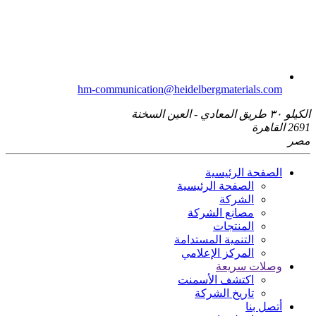
hm-communication​@heidelbergmaterials.com
الكيلو ٣٠ طريق المعادي - العين السخنة
2691 القاهرة
مصر
الصفحة الرئيسية
الصفحة الرئيسية
الشركة
مصانع الشركة
المنتجات
التنمية المستدامة
المركز الإعلامي
وصلات سريعة
اكتشف الأسمنت
تاريخ الشركة
أتصل بنا